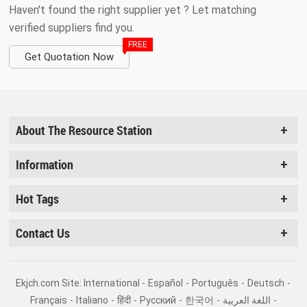
Haven't found the right supplier yet ? Let matching
verified suppliers find you.
FREE
Get Quotation Now
About The Resource Station
Information
Hot Tags
Contact Us
Ekjch.com Site: International -
Español
-
Português
-
Deutsch
-
Français
-
Italiano
-
हिंदी
-
Pусский
-
한국어
-
اللغة العربية
-