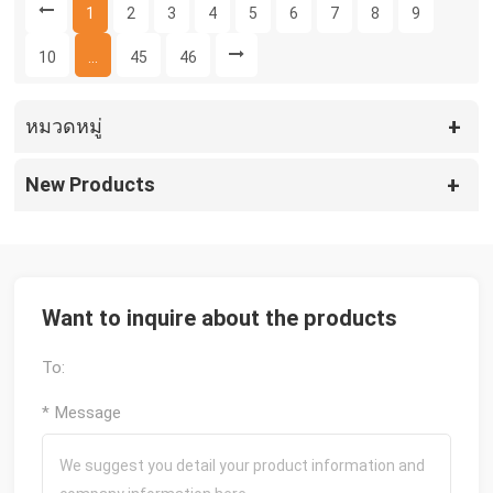
1
2
3
4
5
6
7
8
9
10
...
45
46
หมวดหมู่
New Products
Want to inquire about the products
To:
* Message